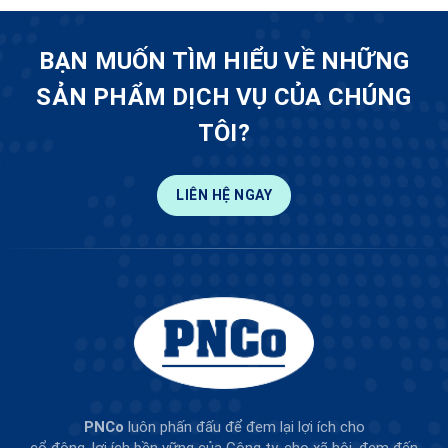
BẠN MUỐN TÌM HIỂU VỀ NHỮNG
SẢN PHẨM DỊCH VỤ CỦA CHÚNG
TÔI?
LIÊN HỆ NGAY
PNCo
luôn phấn đấu để đem lại lợi ích cho
cổ đông, lợi ích bền vững của Công ty, cho xã hội, đem đến