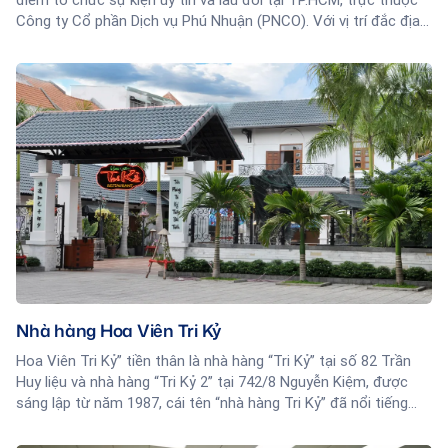
Công ty Cổ phần Dịch vụ Phú Nhuận (PNCO). Với vị trí đắc địa
ngay trung tâm quận Phú Nhuận, nơi giao thoa giữa các quận
trung tâm, nhà hàng là lựa chọn lý tưởng cho các sự kiện quan
trọng như tiệc cưới, hội nghị, hội thảo, sinh nhật, họp mặt gia
đình, gala dinner...
Nhà hàng Hoa Viên Tri Kỷ
Hoa Viên Tri Kỷ” tiền thân là nhà hàng “Tri Kỷ” tại số 82 Trần
Huy liệu và nhà hàng “Tri Kỷ 2” tại 742/8 Nguyễn Kiệm, được
sáng lập từ năm 1987, cái tên “nhà hàng Tri Kỷ” đã nổi tiếng
trong và ngoài nước từ thập niên 90. Hiện nay “Hoa Viên Tri Kỷ”
được xây dựng trên khuôn viên hơn 2.500 m2 tọa lạc tại số 123