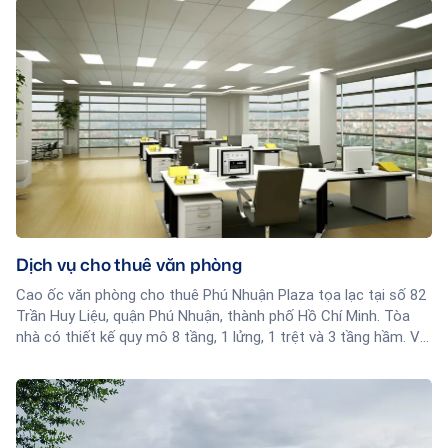
Hồng Hà, P9, Q. Phú Nhuận, liền kề công viên Gia Định, giáp
ranh 3 quận: Phú Nhuận, Gò Vấp, Tân Bình cách sân bay Tân
Sơn Nhất 10 phút đi bộ.
Dịch vụ cho thuê văn phòng
Cao ốc văn phòng cho thuê Phú Nhuận Plaza tọa lạc tại số 82
Trần Huy Liệu, quận Phú Nhuận, thành phố Hồ Chí Minh. Tòa
nhà có thiết kế quy mô 8 tầng, 1 lửng, 1 trệt và 3 tầng hầm. Với
trang bị 3 thang máy tốc độ cao và 1 thang bộ, hỗ trợ tối đa
việc đi lại của các nhân viên trong tòa nhà được thuận lợi hơn.